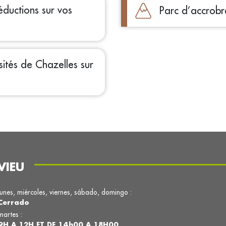
éductions sur vos
Parc d’accrob
ités de Chazelles sur
VIEU
lunes, miércoles, viernes, sábado, domingo :
Cerrado
martes :
9H A 12H ET DE 14h00 A 18H00