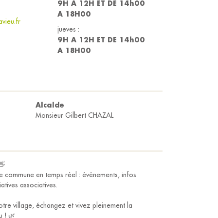
9H A 12H ET DE 14h00
A 18H00
vieu.fr
jueves :
9H A 12H ET DE 14h00
A 18H00
Alcalde
Monsieur Gilbert CHAZAL
👋
tre commune en temps réel : événements, infos
tiatives associatives.
otre village, échangez et vivez pleinement la
 ! 🌿