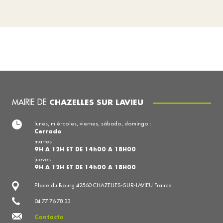
MAIRIE DE
CHAZELLES SUR LAVIEU
lunes, miércoles, viernes, sábado, domingo :
Cerrado
martes :
9H A 12H ET DE 14h00 A 18H00
jueves :
9H A 12H ET DE 14h00 A 18H00
Place du Bourg 42560 CHAZELLES-SUR-LAVIEU France
04 77 76 78 33
Contacto