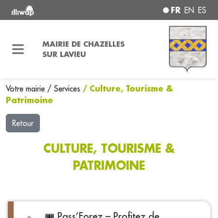
FR
EN
ES
MAIRIE DE CHAZELLES
SUR LAVIEU
/ Culture, Tourisme &
Votre mairie
/
Services
Patrimoine
Retour
CULTURE, TOURISME &
PATRIMOINE
🎟️ Pass’Forez – Profitez de