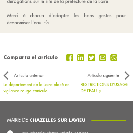
dérogations sur le site de la préfecture de la Loire.
Merci à chacun d'adopter les bons gestes pour
économiser l'eau. 💦
Comparta el artículo
Artículo anterior
Artículo siguiente
Le département de la Loire placé en
RESTRICTIONS D’USAGE
vigilance rouge canicule
DE L’EAU 💧
MAIRIE DE
CHAZELLES SUR LAVIEU
lunes, miércoles, viernes, sábado, domingo :