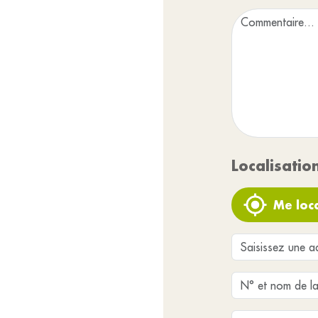
Localisatio
Me loca