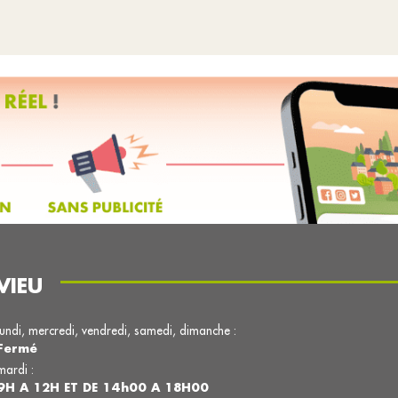
VIEU
lundi, mercredi, vendredi, samedi, dimanche :
Fermé
mardi :
9H A 12H ET DE 14h00 A 18H00