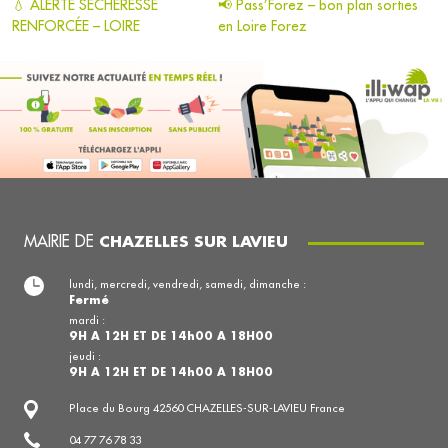
💧 ALERTE SÉCHERESSE
📢 Pass’Forez – bon plan sorties
RENFORCÉE – LOIRE
en Loire Forez
MAIRIE DE
CHAZELLES SUR LAVIEU
lundi, mercredi, vendredi, samedi, dimanche :
Fermé
mardi :
9H A 12H ET DE 14h00 A 18H00
jeudi :
9H A 12H ET DE 14h00 A 18H00
Place du Bourg 42560 CHAZELLES-SUR-LAVIEU France
04 77 76 78 33